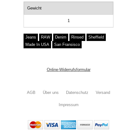
Gewicht
1
Jeans
RAW
Denim
Rinsed
Sheffield
Made In USA
San Fransisco
Online-Widerrufsformular
AGB
Über uns
Datenschutz
Versand
Impressum