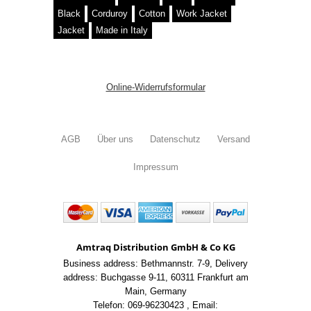
Black
Corduroy
Cotton
Work Jacket
Jacket
Made in Italy
Online-Widerrufsformular
AGB
Über uns
Datenschutz
Versand
Impressum
Amtraq Distribution GmbH & Co KG
Business address: Bethmannstr. 7-9
,
Delivery
address: Buchgasse 9-11
,
60311 Frankfurt am
Main
,
Germany
Telefon: 069-96230423
,
Email: