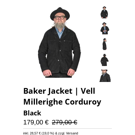
Baker Jacket | Vell
Millerighe Corduroy
Black
179,00 €
279,00 €
inkl.
28,57 €
(
19,0 %
) & zzgl. Versand