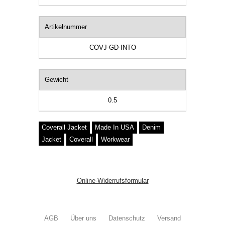
Artikelnummer
COVJ-GD-INTO
Gewicht
0.5
Coverall Jacket
Made In USA
Denim
Jacket
Coverall
Workwear
Online-Widerrufsformular
AGB
Über uns
Datenschutz
Versand