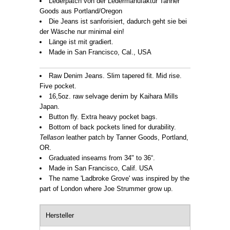
Lederpatch von der Ledermanufaktur Tanner
Goods aus Portland/Oregon
Die Jeans ist sanforisiert, dadurch geht sie bei
der Wäsche nur minimal ein!
Länge ist mit gradiert.
Made in San Francisco, Cal., USA
Raw Denim Jeans. Slim tapered fit. Mid rise.
Five pocket.
16,5oz. raw selvage denim by Kaihara Mills
Japan.
Button fly. Extra heavy pocket bags.
Bottom of back pockets lined for durability.
Tellason
leather patch by Tanner Goods, Portland,
OR.
Graduated inseams from 34" to 36“.
Made in San Francisco, Calif. USA
The name 'Ladbroke Grove' was inspired by the
part of London where Joe Strummer grow up.
Hersteller