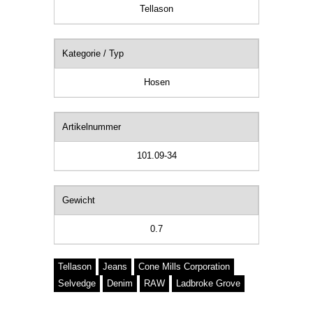
Tellason
Kategorie / Typ
Hosen
Artikelnummer
101.09-34
Gewicht
0.7
Tellason
Jeans
Cone Mills Corporation
Selvedge
Denim
RAW
Ladbroke Grove