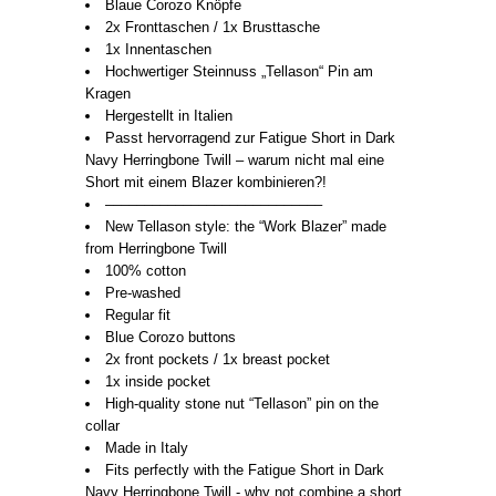
Blaue Corozo Knöpfe
2x Fronttaschen / 1x Brusttasche
1x Innentaschen
Hochwertiger Steinnuss „Tellason“ Pin am
Kragen
Hergestellt in Italien
Passt hervorragend zur Fatigue Short in Dark
Navy Herringbone Twill – warum nicht mal eine
Short mit einem Blazer kombinieren?!
––––––––––––––––––––––––––––
New Tellason style: the “Work Blazer” made
from Herringbone Twill
100% cotton
Pre-washed
Regular fit
Blue Corozo buttons
2x front pockets / 1x breast pocket
1x inside pocket
High-quality stone nut “Tellason” pin on the
collar
Made in Italy
Fits perfectly with the Fatigue Short in Dark
Navy Herringbone Twill - why not combine a short