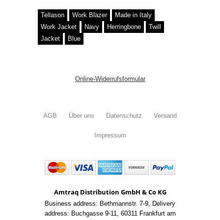
Tellason
Work Blazer
Made in Italy
Work Jacket
Navy
Herringbone
Twill
Jacket
Blue
Online-Widerrufsformular
AGB
Über uns
Datenschutz
Versand
Impressum
Amtraq Distribution GmbH & Co KG
Business address: Bethmannstr. 7-9
,
Delivery
address: Buchgasse 9-11
,
60311 Frankfurt am