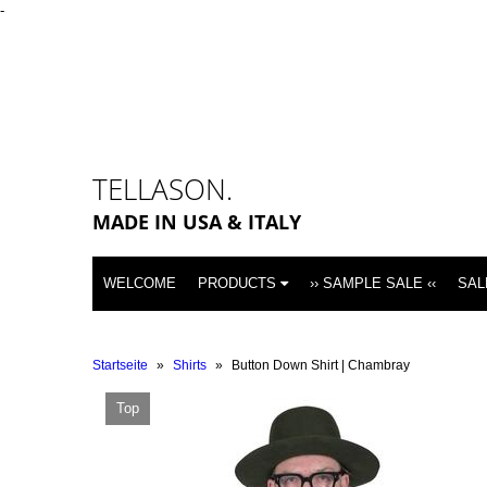
-
TELLASON.
MADE IN USA & ITALY
WELCOME
PRODUCTS
›› SAMPLE SALE ‹‹
SAL
Startseite
»
Shirts
»
Button Down Shirt | Chambray
Top