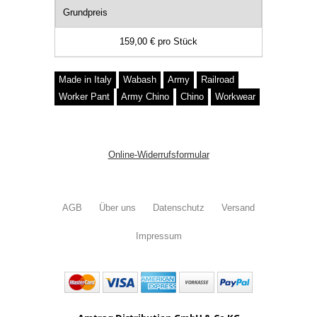
Grundpreis
159,00 €
pro
Stück
Made in Italy
Wabash
Army
Railroad
Worker Pant
Army Chino
Chino
Workwear
Online-Widerrufsformular
AGB
Über uns
Datenschutz
Versand
Impressum