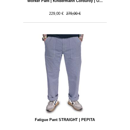
Worker Pant | Kindermann Corduroy | O...
229,00 €
279,00 €
Fatigue Pant STRAIGHT | PEPITA