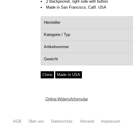
2 Backpocket, right side with button.
Made in San Francisco, Calif. USA
Hersteller
Kategorie / Typ
Artikelnummer
Gewicht
Chino
Made In USA
Online-Widerrufsformular
AGB
Über uns
Datenschutz
Versand
Impressum