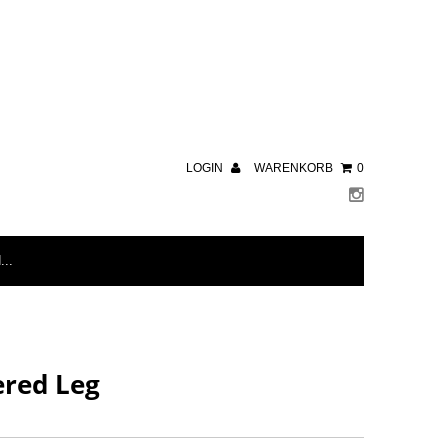
LOGIN
WARENKORB
0
ered Leg