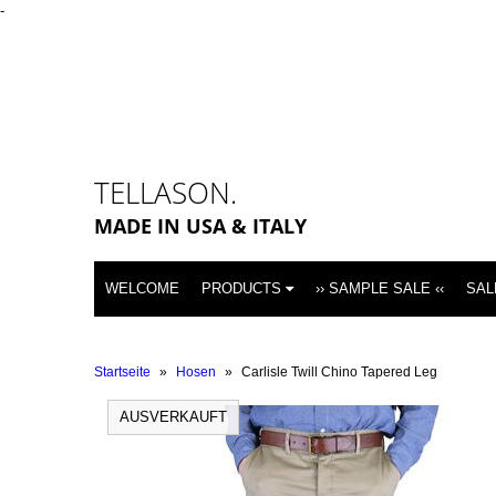
-
TELLASON.
MADE IN USA & ITALY
WELCOME
PRODUCTS
›› SAMPLE SALE ‹‹
SAL
Startseite
»
Hosen
»
Carlisle Twill Chino Tapered Leg
AUSVERKAUFT