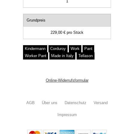
1
Grundpreis
229,00 €
pro
Stück
Kindermann
Corduroy
Work
Pant
Worker Pant
Made in Italy
Tellason
Online-Widerrufsformular
AGB
Über uns
Datenschutz
Versand
Impressum