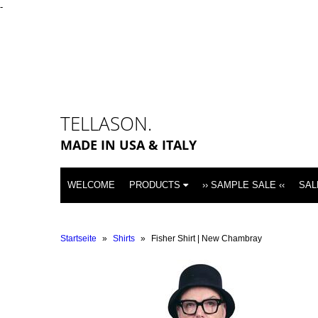
-
TELLASON.
MADE IN USA & ITALY
WELCOME
PRODUCTS
›› SAMPLE SALE ‹‹
SAL
Startseite
»
Shirts
»
Fisher Shirt | New Chambray