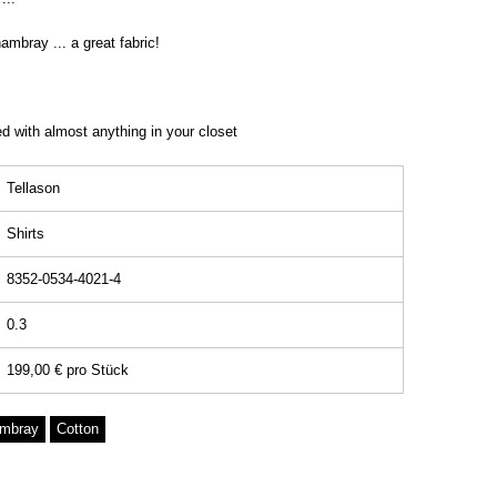
mbray ... a great fabric!
 with almost anything in your closet
Tellason
Shirts
8352-0534-4021-4
0.3
199,00 €
pro
Stück
mbray
Cotton