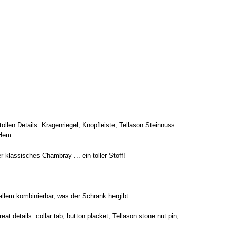
 tollen Details: Kragenriegel, Knopfleiste, Tellason Steinnuss
Hem ...
klassisches Chambray ... ein toller Stoff!
allem kombinierbar, was der Schrank hergibt
reat details: collar tab, button placket, Tellason stone nut pin,
...