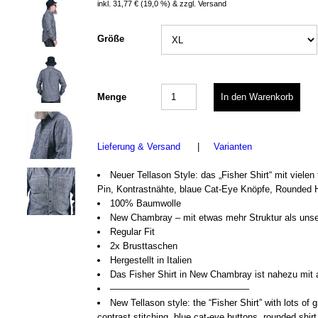
inkl.
31,77 €
(
19,0 %
) & zzgl. Versand
Größe
Menge
Lieferung & Versand
|
Varianten
Neuer Tellason Style: das „Fisher Shirt“ mit vielen
Pin, Kontrastnähte, blaue Cat-Eye Knöpfe, Rounded 
100% Baumwolle
New Chambray – mit etwas mehr Struktur als unser 
Regular Fit
2x Brusttaschen
Hergestellt in Italien
Das Fisher Shirt in New Chambray ist nahezu mit 
––––––––––––––––––––––––––––
New Tellason style: the “Fisher Shirt” with lots of g
contrast stitching, blue cat-eye buttons, rounded shirt 