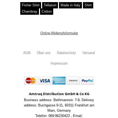
Fisher Shirt
Tellason
Made in Italy
Shirt
Chambray
Cotton
Online-Widerrufsformular
AGB
Über uns
Datenschutz
Versand
Impressum
Amtraq Distribution GmbH & Co KG
Business address: Bethmannstr. 7-9
,
Delivery
address: Buchgasse 9-11
,
60311 Frankfurt am
Main
,
Germany
Telefon: 069-96230423
,
Email: